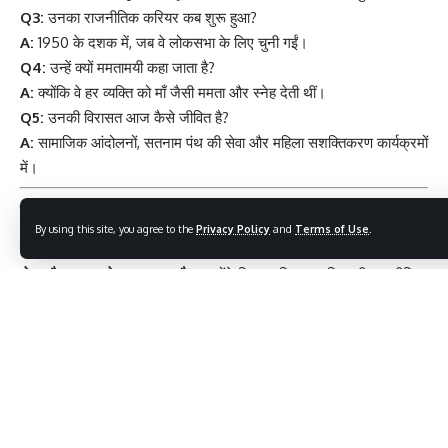
Q3:
उनका राजनीतिक करियर कब शुरू हुआ?
A:
1950 के दशक में, जब वे लोकसभा के लिए चुनी गईं।
Q4:
उन्हें क्यों ममतामयी कहा जाता है?
A:
क्योंकि वे हर व्यक्ति को माँ जैसी ममता और स्नेह देती थीं।
Q5:
उनकी विरासत आज कैसे जीवित है?
A:
सामाजिक आंदोलनों, सतनाम पंथ की सेवा और महिला सशक्तिकरण कार्यक्रमों
में।
निष्कर्ष – सेवा और ममता का अमर प्रतीक
By using this site, you agree to the
Privacy Policy
and
Terms of Use
.
मिनीमाता जी
का जीवन हमें यह सिखाता है कि
नेतृत्व सिर्फ शक्ति से नहीं, बल्कि
सेवा और करुणा से महान बनता है
। उन्होंने दिखाया कि एक महिला भी राजनीति
और समाज सेवा में उतनी ही प्रभावशाली हो सकती है जितना कोई भी पुरुष नेता।
आज के समय में, जब समाज को
समानता, नारी सशक्तिकरण और मानवता
की
सबसे ज़्यादा ज़रूरत है, ममतामयी मिनीमाता जी के आदर्श हमारे लिए एक
प्रकाश
स्तंभ
की तरह हैं।
10 Powerful Truths About India’s Independence Day That