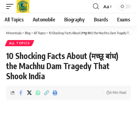
Aa
Font
Resizer
All Topics
Automobile
Biography
Boards
Exams
Minorstudy
>
Blog
>
All Topics
>
10 Shocking Facts About (मच्छू बांध) the Machhu Dam Tragedy That Shook India
ALL TOPICS
10 Shocking Facts About (मच्छू बांध)
the Machhu Dam Tragedy That
Shook India
6 Min Read