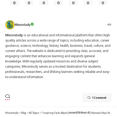
0
0
0
0
0
0
0
Minorstudy
Minorstudy
is an educational and informational platform that offers high-
quality articles across a wide range of topics, including education, career
guidance, science, technology, history, health, business, travel, culture, and
current affairs. The website is dedicated to providing clear, accurate, and
engaging content that enhances learning and expands general
knowledge. With regularly updated resources and diverse subject
categories, Minorstudy serves as a trusted destination for students,
professionals, researchers, and lifelong learners seeking reliable and easy-
to-understand information.
1 Comment
Minorstudy
>
Blog
>
All Topics
>
7 Inspiring Facts About (ममतामयी मिनीमाता जी) Mamata Mayi Minimata Ji That Will Warm Your Heart