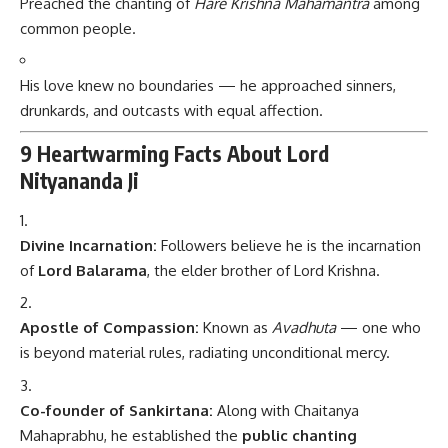
Preached the chanting of
Hare Krishna Mahamantra
among
common people.
His love knew no boundaries — he approached sinners,
drunkards, and outcasts with equal affection.
9 Heartwarming Facts About Lord
Nityananda Ji
Divine Incarnation:
Followers believe he is the incarnation
of
Lord Balarama
, the elder brother of Lord Krishna.
Apostle of Compassion:
Known as
Avadhuta
— one who
is beyond material rules, radiating unconditional mercy.
Co-founder of Sankirtana:
Along with Chaitanya
Mahaprabhu, he established the
public chanting