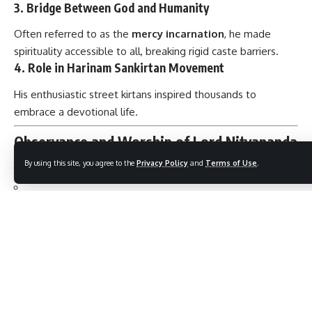
3. Bridge Between God and Humanity
Often referred to as the
mercy incarnation
, he made
spirituality accessible to all, breaking rigid caste barriers.
4. Role in Harinam Sankirtan Movement
His enthusiastic street kirtans inspired thousands to
embrace a devotional life.
Observance and Worship of Lord Nityananda
Ji
By using this site, you agree to the
Privacy Policy
and
Terms of Use
.
Nityananda Trayodashi:
Celebrated on the 13th day of the
bright fortnight in the Magha month (January–February).
Fasting & Devotion:
Devotees fast until noon, then
partake in prasadam.