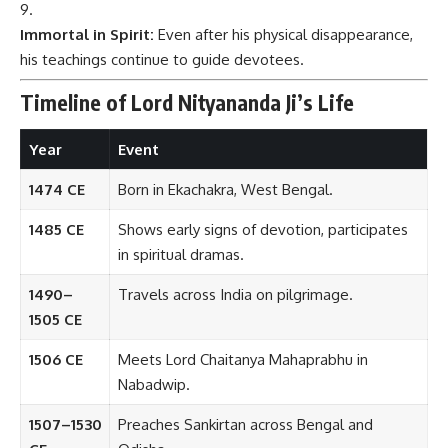
Immortal in Spirit:
Even after his physical disappearance,
his teachings continue to guide devotees.
Timeline of Lord Nityananda Ji’s Life
Year
Event
1474 CE
Born in Ekachakra, West Bengal.
1485 CE
Shows early signs of devotion, participates
in spiritual dramas.
1490–
Travels across India on pilgrimage.
1505 CE
1506 CE
Meets Lord Chaitanya Mahaprabhu in
Nabadwip.
1507–1530
Preaches Sankirtan across Bengal and