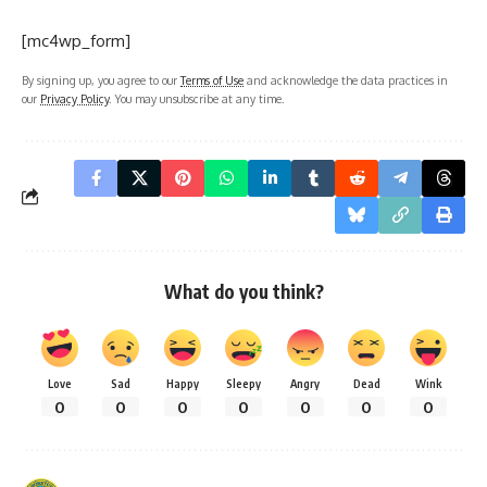
[mc4wp_form]
By signing up, you agree to our
Terms of Use
and acknowledge the data practices in
our
Privacy Policy
. You may unsubscribe at any time.
What do you think?
Love
Sad
Happy
Sleepy
Angry
Dead
Wink
0
0
0
0
0
0
0