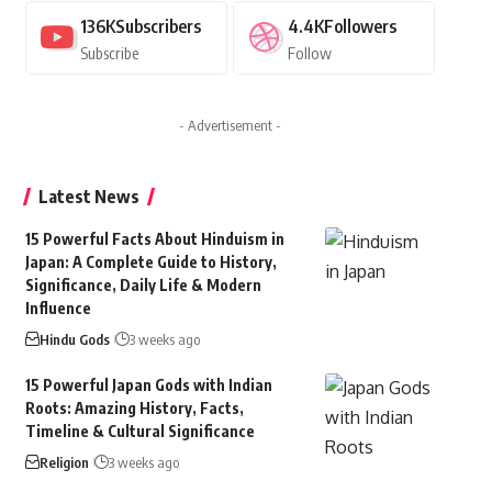
136K
Subscribers
4.4K
Followers
Subscribe
Follow
- Advertisement -
Latest News
15 Powerful Facts About Hinduism in
Japan: A Complete Guide to History,
Significance, Daily Life & Modern
Influence
Hindu Gods
3 weeks ago
15 Powerful Japan Gods with Indian
Roots: Amazing History, Facts,
Timeline & Cultural Significance
Religion
3 weeks ago