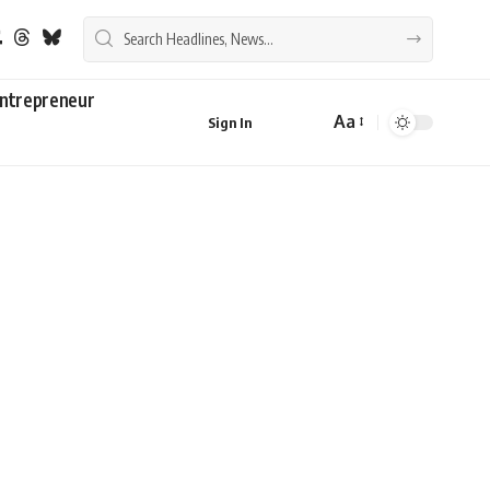
ntrepreneur
Aa
Sign In
Font
Resizer