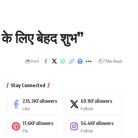
न के लिए बेहद शुभ”
7 Min Read
Share
Stay Connected
235.3K
Followers
69.1K
Followers
Like
Follow
11.6K
Followers
56.4K
Followers
Pin
Follow