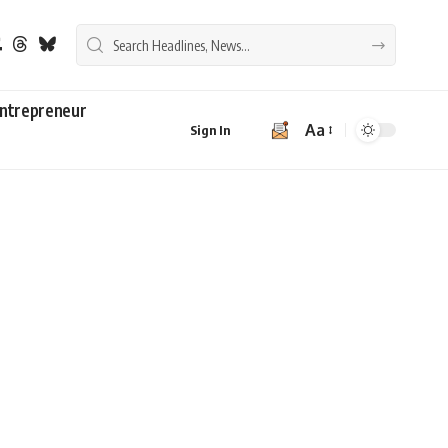
ntrepreneur
Aa
Sign In
Font
Resizer