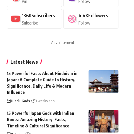
Pin
Follow
136K
Subscribers
4.4K
Followers
Subscribe
Follow
- Advertisement -
Latest News
15 Powerful Facts About Hinduism in
Japan: A Complete Guide to History,
Significance, Daily Life & Modern
Influence
Hindu Gods
3 weeks ago
15 Powerful Japan Gods with Indian
Roots: Amazing History, Facts,
Timeline & Cultural Significance