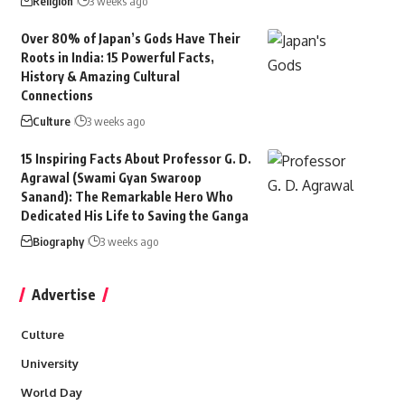
Religion
3 weeks ago
Over 80% of Japan’s Gods Have Their
Roots in India: 15 Powerful Facts,
History & Amazing Cultural
Connections
Culture
3 weeks ago
15 Inspiring Facts About Professor G. D.
Agrawal (Swami Gyan Swaroop
Sanand): The Remarkable Hero Who
Dedicated His Life to Saving the Ganga
Biography
3 weeks ago
Advertise
Culture
University
World Day