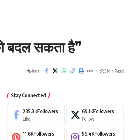
 को बदल सकता है”
5 Min Read
Share
Stay Connected
235.3K
Followers
69.1K
Followers
Like
Follow
11.6K
Followers
56.4K
Followers