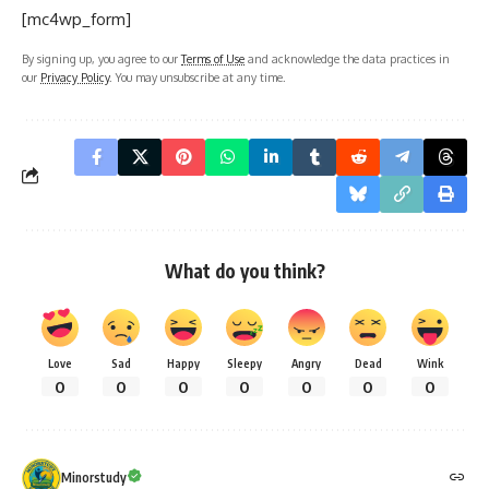
[mc4wp_form]
By signing up, you agree to our
Terms of Use
and acknowledge the data practices in
our
Privacy Policy
. You may unsubscribe at any time.
What do you think?
Love
Sad
Happy
Sleepy
Angry
Dead
Wink
0
0
0
0
0
0
0
Minorstudy