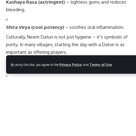
Kashaya Rasa (astringent)
– tightens gums and reduces
bleeding.
Shita Virya (cool potency)
– soothes oral inflammation.
Culturally, Neem Datun is not just hygiene – it’s symbolic of
purity. In many villages, starting the day with a Datun is as
important as offering prayers.
How to Use Neem Datun Correctly
By using this site, you agree to the
Privacy Policy
and
Terms of Use
.
Choose a fresh, thin neem twig
(8–10 inches long).
Remove the bark from one end.
Chew the end gently until bristles form.