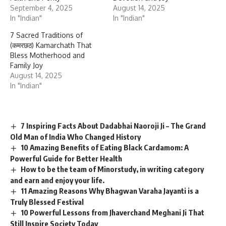
September 4, 2025
August 14, 2025
In "Indian"
In "Indian"
7 Sacred Traditions of
(कमरछठ) Kamarchath That
Bless Motherhood and
Family Joy
August 14, 2025
In "Indian"
7 Inspiring Facts About Dadabhai Naoroji Ji – The Grand
Old Man of India Who Changed History
10 Amazing Benefits of Eating Black Cardamom: A
Powerful Guide for Better Health
How to be the team of Minorstudy, in writing category
and earn and enjoy your life.
11 Amazing Reasons Why Bhagwan Varaha Jayanti is a
Truly Blessed Festival
10 Powerful Lessons from Jhaverchand Meghani Ji That
Still Inspire Society Today