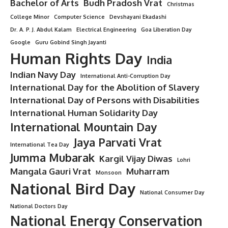
7 Divine Lessons from the Life of
Lord Sri Balram Ji That Can
Transform You
6 Min Read
Minorstudy
Last updated: August 14, 2025 3:20 pm