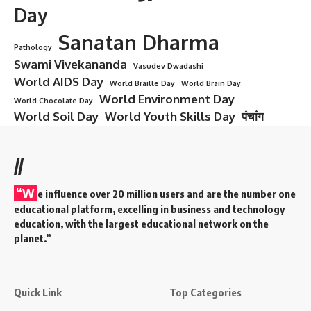
Lord Sri Balram Ji
Lord Sri Balram Ji – History,
Significance, Facts & His Role in Our
Lives