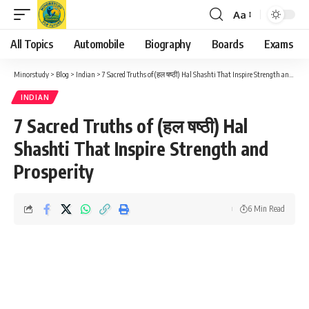
Aa
Font
Resizer
All Topics
Automobile
Biography
Boards
Exams
Minorstudy
>
Blog
>
Indian
>
7 Sacred Truths of (हल षष्ठी) Hal Shashti That Inspire Strength and Prosperity
INDIAN
7 Sacred Truths of (हल षष्ठी) Hal
Shashti That Inspire Strength and
Prosperity
6 Min Read