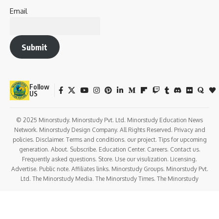
Born to
Rohini Devi
and
Vasudeva
, Balram Ji was divinely
transferred from Devaki’s womb to Rohini’s to protect Him
from King Kamsa’s wrath.
This miraculous transfer is known as
Sankarsana
, which
also became one of His many names.
Role in Krishna Leelas
Throughout Lord Krishna’s childhood, Balram Ji stood as His
protector and guide.
He played a significant role in
defeating demons
,
supporting the Yadava dynasty
, and maintaining dharma.
Timeline of Important Events