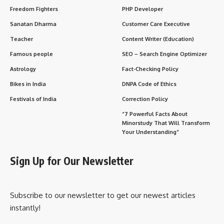
Observance & Worship
Wishing Messages for Lord Balram Ji’s Day
Importance of Lord Balram Ji in Our Lives
Daily Life Impacts of Lord Balram Ji’s Teachings
FAQs about Lord Sri Balram Ji
Conclusion
His life is filled with
stories, virtues, and lessons
that
continue to inspire people today—not just spiritually but
also in our daily lives.
History of Lord Sri Balram Ji
According to Hindu scriptures, Lord Sri Balram Ji is regarded
as an
incarnation of Sheshnag
, the divine serpent who
serves as the bed of Lord Vishnu in the cosmic ocean.
Birth Story