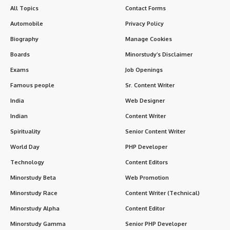
Lord Sri Balram Ji,
also called
Baladeva
,
Balabhadra
, or
simply
Balarama
, is one of the most revered figures in
Sanatan Dharma
. Known as the elder brother of
Lord
Krishna
, He is the embodiment of
strength, truth, and
moral duty
. While Krishna is often associated with divine
playfulness and wisdom,
Balram Ji represents stability,
protection, and righteousness
.
Contents
History of Lord Sri Balram Ji
Birth Story
Role in Krishna Leelas
Timeline of Important Events
Interesting Facts about Lord Sri Balram Ji
Significance of Lord Sri Balram Ji