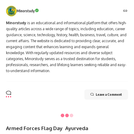
Minorstudy
Minorstudy
is an educational and informational platform that offers high-
quality articles across a wide range of topics, including education, career
guidance, science, technology, history, health, business, travel, culture, and
current affairs. The website is dedicated to providing clear, accurate, and
engaging content that enhances learning and expands general
knowledge. With regularly updated resources and diverse subject
categories, Minorstudy serves as a trusted destination for students,
professionals, researchers, and lifelong learners seeking reliable and easy-
to-understand information.
Leave a Comment
Minorstudy
>
Blog
>
Indian
>
7 Divine Lessons from the Life of Lord Sri Balram Ji That Can Transform You
INDIAN