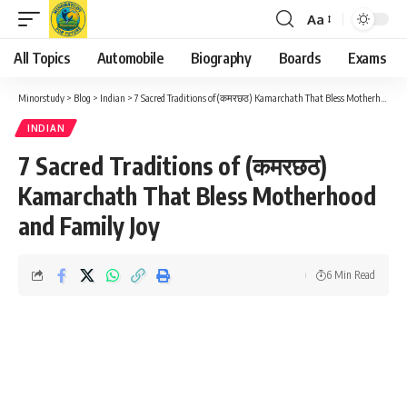
Aa
Font
Resizer
All Topics
Automobile
Biography
Boards
Exams
Minorstudy
>
Blog
>
Indian
>
7 Sacred Traditions of (कमरछठ) Kamarchath That Bless Motherhood and Family Joy
INDIAN
7 Sacred Traditions of (कमरछठ)
Kamarchath That Bless Motherhood
and Family Joy
6 Min Read