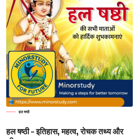
हल षष्ठी
हल षष्ठी – इतिहास, महत्व, रोचक तथ्य और