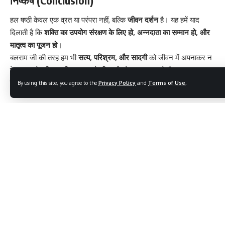
निष्कर्ष (Conclusion)
हल षष्ठी
केवल एक व्रत या परंपरा नहीं, बल्कि
जीवन दर्शन
है। यह हमें याद
दिलाती है कि
शक्ति का उपयोग संरक्षण के लिए हो, अन्नदाता का सम्मान हो, और
मातृत्व का पूजन हो
।
बलराम जी की तरह हम भी
सत्य, परिश्रम, और सादगी
को जीवन में अपनाकर न
केवल अपने परिवार बल्कि समाज के लिए भी प्रेरणा बन सकते हैं।
शुभ हल षष्ठी! जय बलराम जी!
By using this site, you agree to the
Privacy Policy
and
Terms of Use
.
10 Inspiring Facts About Acharya 108 Shri Shantisagar
Maharaj Ji That Will Change Your Life
12 Remarkable Facts About Chaudhary Bansilal Ji – The
Resilient Leader Who Changed Haryana Forever
11 Amazing Reasons Why Bhagwan Varaha Jayanti is a
Truly Blessed Festival
7 Amazing Reasons Why Hartalika Teej is a Beautiful
Festival of Devotion and Love
“10 Powerful Reasons Why Samvatsari Festival Inspires
Forgiveness and Inner Peace”