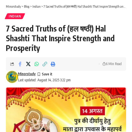
Minorstudy
>
Blog
>
Indian
>
7 Sacred Truths of (हल षष्ठी) Hal Shashti That Inspire Strength and Prosperity
INDIAN
7 Sacred Truths of (हल षष्ठी) Hal
Shashti That Inspire Strength and
Prosperity
6 Min Read
Minorstudy
Last updated: August 14, 2025 3:22 pm