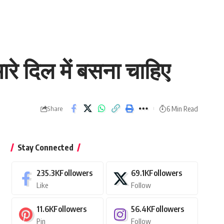
रे दिल में बसना चाहिए
6 Min Read
Share
Stay Connected
235.3K
Followers
69.1K
Followers
Like
Follow
11.6K
Followers
56.4K
Followers
Pin
Follow