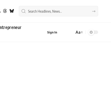
ntrepreneur
Aa
Sign In
Font
Resizer