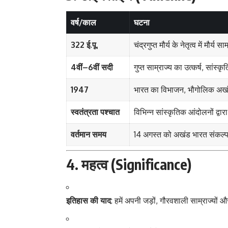
वर्ष/काल
घटना
322 ई.पू.
चंद्रगुप्त मौर्य के नेतृत्व में मौ
4वीं–6वीं सदी
गुप्त साम्राज्य का उत्कर्ष, सां
1947
भारत का विभाजन, भौगोलिक अखंड
स्वतंत्रता पश्चात
विभिन्न सांस्कृतिक आंदोलनों द्
वर्तमान समय
14 अगस्त को अखंड भारत संकल्प द
4. महत्व (Significance)
इतिहास की याद
: हमें अपनी जड़ों, गौरवशाली साम्राज्यों