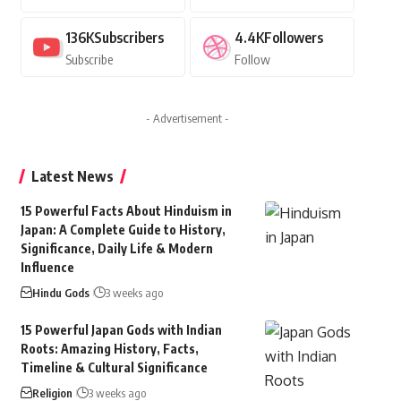
136K
Subscribers
4.4K
Followers
Subscribe
Follow
- Advertisement -
Latest News
15 Powerful Facts About Hinduism in
Japan: A Complete Guide to History,
Significance, Daily Life & Modern
Influence
Hindu Gods
3 weeks ago
15 Powerful Japan Gods with Indian
Roots: Amazing History, Facts,
Timeline & Cultural Significance
Religion
3 weeks ago