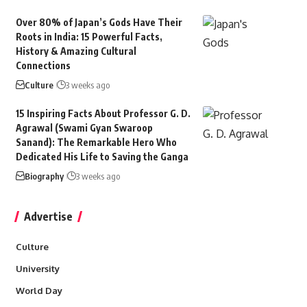
Over 80% of Japan’s Gods Have Their
Roots in India: 15 Powerful Facts,
History & Amazing Cultural
Connections
Culture
3 weeks ago
15 Inspiring Facts About Professor G. D.
Agrawal (Swami Gyan Swaroop
Sanand): The Remarkable Hero Who
Dedicated His Life to Saving the Ganga
Biography
3 weeks ago
Advertise
Culture
University
World Day