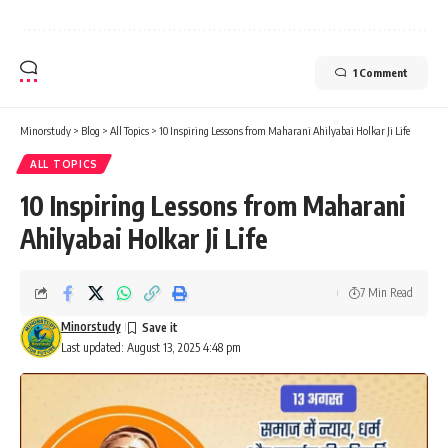
1 Comment
Minorstudy
>
Blog
>
All Topics
>
10 Inspiring Lessons from Maharani Ahilyabai Holkar Ji Life
ALL TOPICS
10 Inspiring Lessons from Maharani
Ahilyabai Holkar Ji Life
7 Min Read
Minorstudy
Last updated: August 13, 2025 4:48 pm