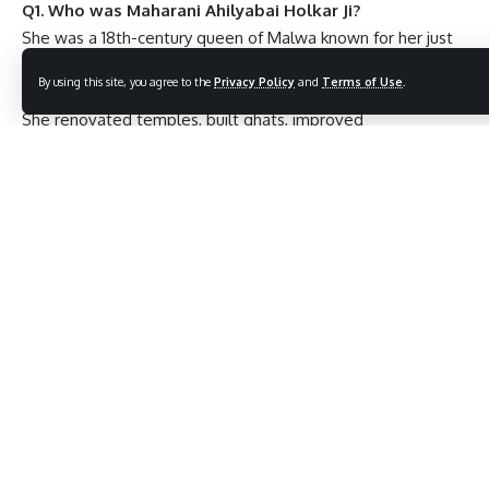
Q1. Who was Maharani Ahilyabai Holkar Ji?
She was a 18th-century queen of Malwa known for her just
rule, philanthropy, and contributions to Indian culture.
By using this site, you agree to the
Privacy Policy
and
Terms of Use
.
Q2. What are her major contributions?
She renovated temples, built ghats, improved
infrastructure, promoted trade, and ensured social welfare.
Q3. Why is she considered an inspiration for women?
She proved that women can lead with wisdom, compassion,
and courage in times when female leadership was rare.
Q4. Which famous temples did she construct?
She constructed or renovated temples like Kashi
Vishwanath, Somnath, Maheshwar Ghats, and many others
across India.
Q5. When did she rule Malwa?
She ruled the Malwa kingdom from 1767 to 1795.
Impact of Maharani Ahilyabai Holkar Ji on Daily Life