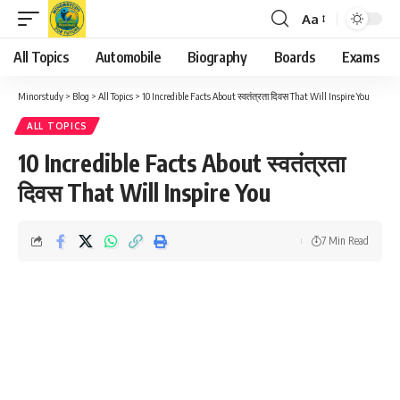
Aa
Font
Resizer
All Topics
Automobile
Biography
Boards
Exams
Minorstudy
>
Blog
>
All Topics
>
10 Incredible Facts About स्वतंत्रता दिवस That Will Inspire You
ALL TOPICS
10 Incredible Facts About स्वतंत्रता
दिवस That Will Inspire You
7 Min Read