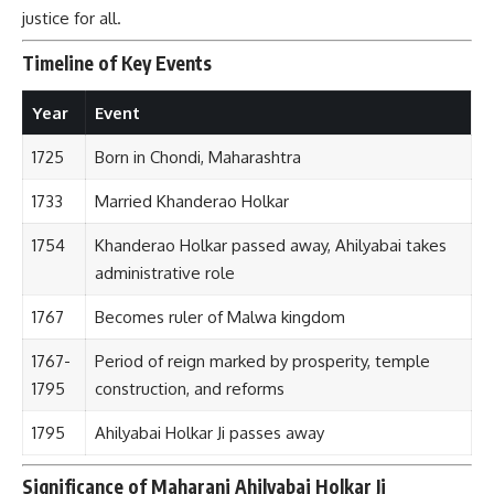
justice for all.
Timeline of Key Events
Year
Event
1725
Born in Chondi, Maharashtra
1733
Married Khanderao Holkar
1754
Khanderao Holkar passed away, Ahilyabai takes
administrative role
1767
Becomes ruler of Malwa kingdom
1767-
Period of reign marked by prosperity, temple
1795
construction, and reforms
1795
Ahilyabai Holkar Ji passes away
Significance of Maharani Ahilyabai Holkar Ji