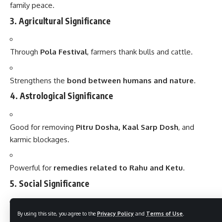
family peace.
3.
Agricultural Significance
Through
Pola Festival
, farmers thank bulls and cattle.
Strengthens the
bond between humans and nature
.
4.
Astrological Significance
Good for removing
Pitru Dosha, Kaal Sarp Dosh
, and
karmic blockages.
Powerful for
remedies related to Rahu and Ketu
.
5.
Social Significance
Promotes
family unity
as rituals are performed together.
By using this site, you agree to the
Privacy Policy
and
Terms of Use
.