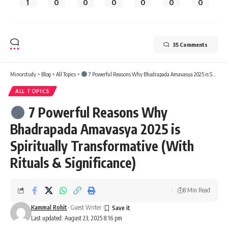
1
0
0
0
0
0
0
35 Comments
Minorstudy
>
Blog
>
All Topics
>
7 Powerful Reasons Why Bhadrapada Amavasya 2025 is Spiritually Transformative (With Rituals & Significance)
ALL TOPICS
7 Powerful Reasons Why
Bhadrapada Amavasya 2025 is
Spiritually Transformative (With
Rituals & Significance)
8 Min Read
Kammal Rohit
- Guest Writer
Last updated: August 23, 2025 8:16 pm