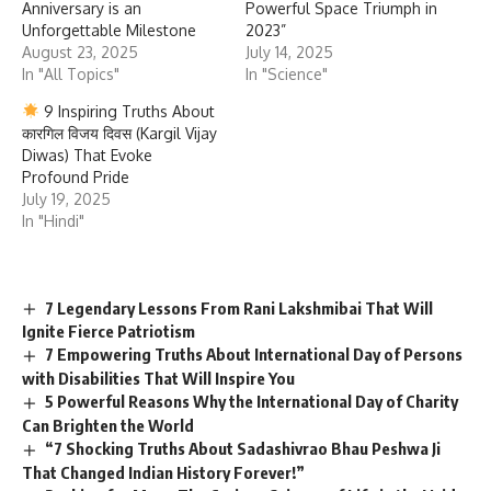
Anniversary is an
Powerful Space Triumph in
Unforgettable Milestone
2023”
August 23, 2025
July 14, 2025
In "All Topics"
In "Science"
9 Inspiring Truths About
कारगिल विजय दिवस (Kargil Vijay
Diwas) That Evoke
Profound Pride
July 19, 2025
In "Hindi"
7 Legendary Lessons From Rani Lakshmibai That Will
Ignite Fierce Patriotism
7 Empowering Truths About International Day of Persons
with Disabilities That Will Inspire You
5 Powerful Reasons Why the International Day of Charity
Can Brighten the World
“7 Shocking Truths About Sadashivrao Bhau Peshwa Ji
That Changed Indian History Forever!”