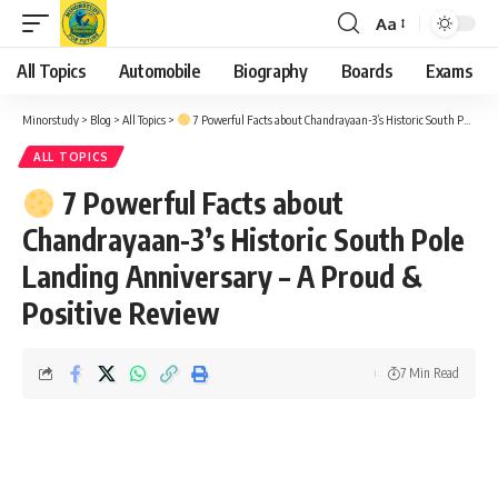
Aa
Font
Resizer
All Topics
Automobile
Biography
Boards
Exams
Minorstudy
>
Blog
>
All Topics
>
7 Powerful Facts about Chandrayaan-3’s Historic South Pole Landing Anniversary – A Proud & Positive Review
ALL TOPICS
7 Powerful Facts about
Chandrayaan-3’s Historic South Pole
Landing Anniversary – A Proud &
Positive Review
7 Min Read