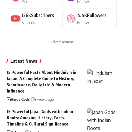
Pin
Follow
136K
Subscribers
4.4K
Followers
Subscribe
Follow
- Advertisement -
Latest News
15 Powerful Facts About Hinduism in
Japan: A Complete Guide to History,
Significance, Daily Life & Modern
Influence
Hindu Gods
3 weeks ago
15 Powerful Japan Gods with Indian
Roots: Amazing History, Facts,
Timeline & Cultural Significance