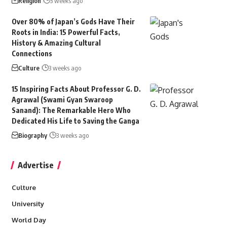
Religion
3 weeks ago
Over 80% of Japan’s Gods Have Their
Roots in India: 15 Powerful Facts,
History & Amazing Cultural
Connections
Culture
3 weeks ago
15 Inspiring Facts About Professor G. D.
Agrawal (Swami Gyan Swaroop
Sanand): The Remarkable Hero Who
Dedicated His Life to Saving the Ganga
Biography
3 weeks ago
Advertise
Culture
University
World Day