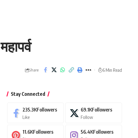
हापर्व
6 Min Read
Share
Stay Connected
235.3K
Followers
69.1K
Followers
Like
Follow
11.6K
Followers
56.4K
Followers