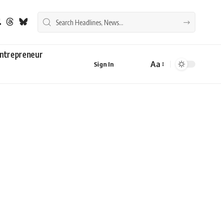
ntrepreneur
Aa
Sign In
Font
Resizer