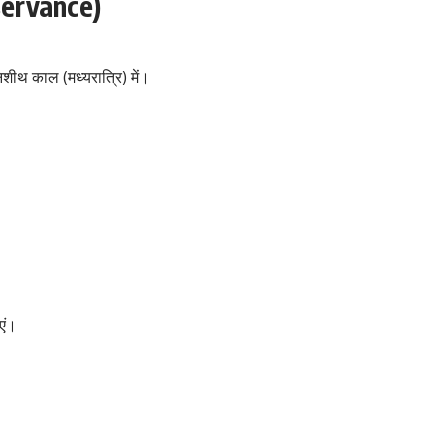
servance)
िशीथ काल (मध्यरात्रि) में।
ाएं।