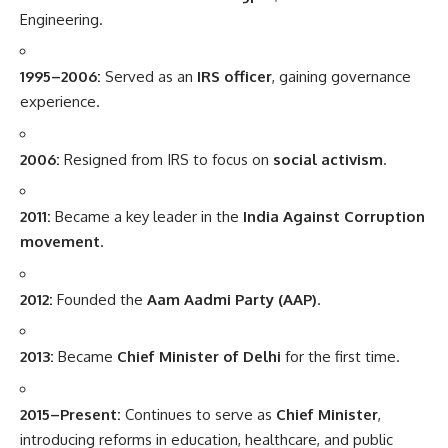
Engineering.
1995–2006:
Served as an
IRS officer
, gaining governance
experience.
2006:
Resigned from IRS to focus on
social activism
.
2011:
Became a key leader in the
India Against Corruption
movement
.
2012:
Founded the
Aam Aadmi Party (AAP)
.
2013:
Became
Chief Minister of Delhi
for the first time.
2015–Present:
Continues to serve as
Chief Minister
,
introducing reforms in education, healthcare, and public