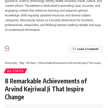
guidance, science, technology, history, health, business, travel, culture, and
current affairs. The website is dedicated to providing clear, accurate, and
engaging content that enhances learning and expands general
knowledge. With regularly updated resources and diverse subject
categories, Minorstudy serves as a trusted destination for students,
professionals, researchers, and lifelong learners seeking reliable and easy-
to-understand information.
Leave a Comment
Minorstudy
>
Blog
>
All Topics
>
8 Remarkable Achievements of Arvind Kejriwal Ji That Inspire Change
ALL TOPICS
8 Remarkable Achievements of
Arvind Kejriwal Ji That Inspire
Change