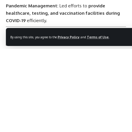
Pandemic Management:
Led efforts to
provide
healthcare, testing, and vaccination facilities during
COVID-19
efficiently.
Wishes and Tributes
By using this site, you agree to the
Privacy Policy
and
Terms of Use
.
“May Arvind Kejriwal Ji’s dedication to service and
transparency
inspire citizens to actively participate in
governance and social reform
.”
“Honoring a leader whose vision and reforms continue to
positively impact daily life for millions
.”
“Wishing for continued progress under the leadership of
Kejriwal Ji, promoting
ethics, efficiency, and citizen
welfare
.”