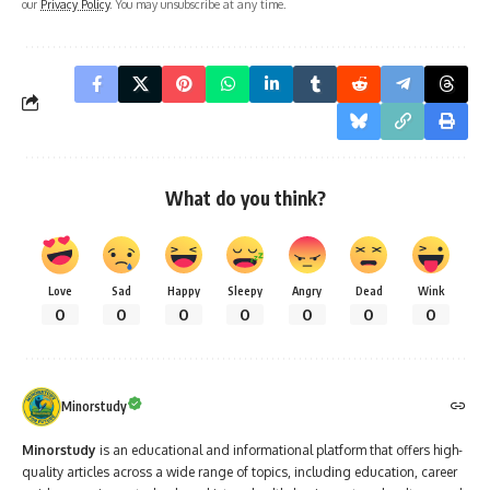
our
Privacy Policy
. You may unsubscribe at any time.
What do you think?
Love
Sad
Happy
Sleepy
Angry
Dead
Wink
0
0
0
0
0
0
0
Minorstudy
Minorstudy
is an educational and informational platform that offers high-
quality articles across a wide range of topics, including education, career