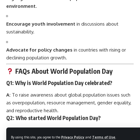
environment.
Encourage youth involvement
in discussions about
sustainability.
Advocate for policy changes
in countries with rising or
declining population growth.
FAQs About World Population Day
Q1: Why is World Population Day celebrated?
A:
To raise awareness about global population issues such
as overpopulation, resource management, gender equality,
and reproductive health.
Q2: Who started World Population Day?
A:
It was established by the
United Nations
Development Programme (UNDP)
in 1989.
By using this site, you agree to the
Privacy Policy
and
Terms of Use
.