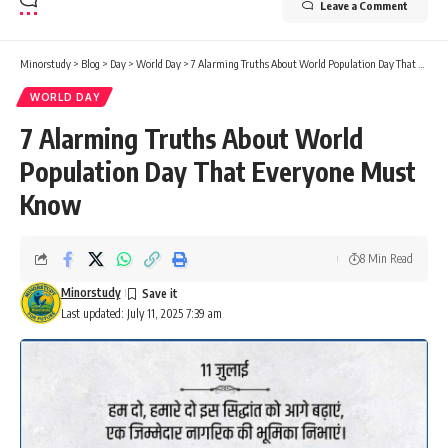
Leave a Comment
Minorstudy
>
Blog
>
Day
>
World Day
>
7 Alarming Truths About World Population Day That Everyone Must Know
WORLD DAY
7 Alarming Truths About World
Population Day That Everyone Must
Know
8 Min Read
Minorstudy
Last updated: July 11, 2025 7:39 am