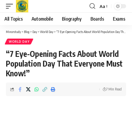
Aa
Font
Resizer
All Topics
Automobile
Biography
Boards
Exams
Minorstudy
>
Blog
>
Day
>
World Day
>
“7 Eye-Opening Facts About World Population Day That Everyone Must Know!”
WORLD DAY
“7 Eye-Opening Facts About World
Population Day That Everyone Must
Know!”
7 Min Read