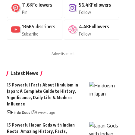
11.6K
Followers
56.4K
Followers
Pin
Follow
136K
Subscribers
4.4K
Followers
Subscribe
Follow
- Advertisement -
Latest News
15 Powerful Facts About Hinduism in
Japan: A Complete Guide to History,
Significance, Daily Life & Modern
Influence
Hindu Gods
3 weeks ago
15 Powerful Japan Gods with Indian
Roots: Amazing History, Facts,