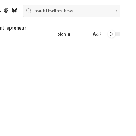
ntrepreneur
Aa
Sign In
Font
Resizer