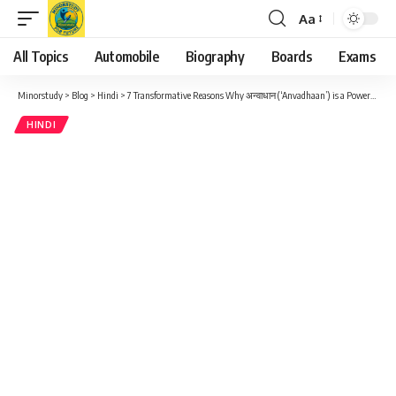
Aa
Font
Resizer
All Topics
Automobile
Biography
Boards
Exams
Minorstudy
>
Blog
>
Hindi
>
7 Transformative Reasons Why अन्वाधान (‘Anvadhaan’) is a Powerful Cultural Ritual You Shouldn’t Ignore
HINDI