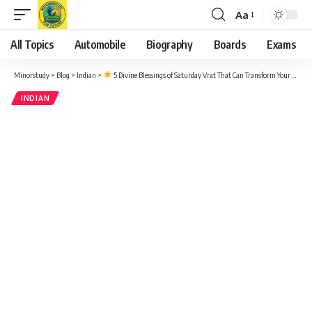
Aa
Font
Resizer
All Topics
Automobile
Biography
Boards
Exams
Minorstudy
>
Blog
>
Indian
>
5 Divine Blessings of Saturday Vrat That Can Transform Your Life
INDIAN