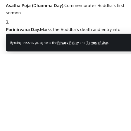
Asalha Puja (Dhamma Day)
:Commemorates Buddha’s first
sermon.
Parinirvana Day
:Marks the Buddha’s death and entry into
Nirvana.
By using this site, you agree to the
Privacy Policy
and
Terms of Use
.
Key Lessons from Buddha’s Life
Self-Realization
:Truth and liberation lie within, not in
external possessions or power.
Compassion and Nonviolence
:Treat all living beings with
kindness and respect.
Mindfulness
:Cultivate awareness of the present moment
to reduce suffering.