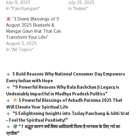
July 13, 2025
July 25, 2025
In "Panchangam"
In "Indian"
“3 Divine Blessings of 5
August 2025 Ekadashi &
Mangal Gauri Vrat That Can
Transform Your Life!”
August 5, 2025
In "All Topics"
5 Bold Reasons Why National Consumer Day Empowers
Every Indian with Hope
“9 Powerful Reasons Why Bala Bachchan Ji Legacy is
Undeniably Impactful in Madhya Pradesh Politics”
5 Powerful Blessings of Ashadh Purnima 2025 That
Will Elevate Your Spiritual Life
“5 Enlightening Insights into Today Panchang & Ishti Vrat
– Feel the Spiritual Positivity!”
“7 अद्भुत कारण क्यों विश्व आदिवासी दिवस है मानवता के लिए गर्व का
प्रतीक”