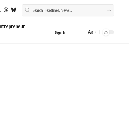
ntrepreneur
Aa
Sign In
Font
Resizer