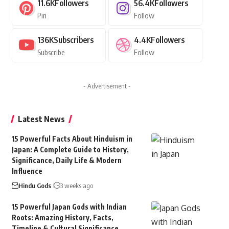
11.6K
Followers
56.4K
Followers
Pin
Follow
136K
Subscribers
4.4K
Followers
Subscribe
Follow
- Advertisement -
Latest News
15 Powerful Facts About Hinduism in
Japan: A Complete Guide to History,
Significance, Daily Life & Modern
Influence
Hindu Gods
3 weeks ago
15 Powerful Japan Gods with Indian
Roots: Amazing History, Facts,
Timeline & Cultural Significance